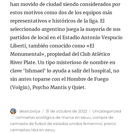
han movido de ciudad siendo considerados por
estos motivos como dos de los equipos más
representativos e históricos de la liga. El
seleccionado argentino juega la mayoría de sus
partidos de local en el Estadio Antonio Vespucio
Liberti, también conocido como «El
Monumental», propiedad del Club Atlético
River Plate. Un tipo misterioso de nombre en
clave ‘Ishmael’ lo ayuda a salir del hospital, no
sin antes toparse con el Hombre de Fuego
(Volgin), Psycho Mantis y Quiet.
Autor
Publicado
Categorías
dealcoolya
31 de octubre de 2022
Uncategorized
el
Etiquetas
camisetas ecológica de marca en eeuu
,
compra de
camiseta de futbol de estados unidos femenino
,
precio
camisetas nba en eeuu