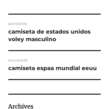
Navegación
ANTERIOR
de
camiseta de estados unidos
Entrada
anterior:
voley masculino
entradas
SIGUIENTE
camiseta espaa mundial eeuu
Entrada
siguiente:
Archives