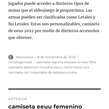
jugador puede acceder a distintos tipos de
armas que el videojuego le proporciona. Las
armas pueden ser clasificadas como Letales y
No Letales. Estas son personalizables, camiseta
de eeuu 2022 por medio de distintos accesorios
que obtener.
Autor
Publicado
Categorías
dealcoolya
8 de noviembre de 2022
el
Etiquetas
Uncategorized
camiseta españa estados unidos 1994
,
camiseta seleccion mundial eeuu
,
como hacer una
camiseta con la bandera de estados unidos
Navegación
ANTERIOR
de
camiseta eeuu femenino
Entrada