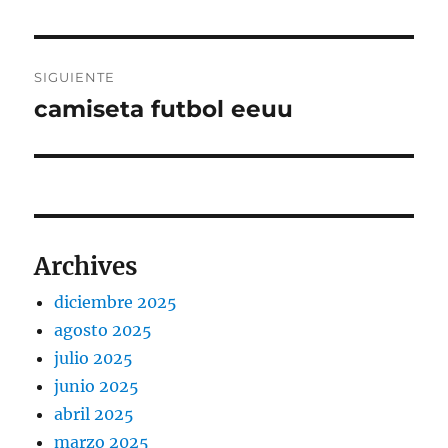
anterior:
entradas
SIGUIENTE
camiseta futbol eeuu
Entrada
siguiente:
Archives
diciembre 2025
agosto 2025
julio 2025
junio 2025
abril 2025
marzo 2025