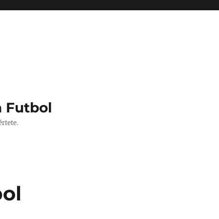
 Futbol
rtete.
bol