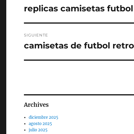
de
replicas camisetas futbol
Entrada
anterior:
entradas
SIGUIENTE
camisetas de futbol retr
Entrada
siguiente:
Archives
diciembre 2025
agosto 2025
julio 2025