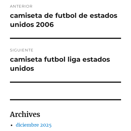
Navegación
ANTERIOR
de
camiseta de futbol de estados
Entrada
anterior:
unidos 2006
entradas
SIGUIENTE
camiseta futbol liga estados
Entrada
siguiente:
unidos
Archives
diciembre 2025