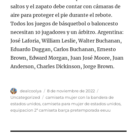
saltos y el zapato debe contar con cámaras de
aire para proteger el pie durante el rebote.
Todos los juegos de básquetbol o baloncesto
necesitan 10 jugadores y un árbitro. Argentina:
José Laforia, William Leslie, Walter Buchanan,
Eduardo Duggan, Carlos Buchanan, Ernesto
Brown, Edward Morgan, Juan José Moore, Juan
Anderson, Charles Dickinson, Jorge Brown.
Autor
Publicado
Categorías
dealcoolya
8 de noviembre de 2022
el
Etiquetas
Uncategorized
camiseta mujer con la bandera de
estados unidos
,
camiseta para mujer de estados unidos
,
equipacion 2ª camiseta barça pretemporada eeuu