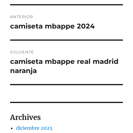
Navegación
ANTERIOR
de
camiseta mbappe 2024
Entrada
anterior:
entradas
SIGUIENTE
camiseta mbappe real madrid
Entrada
siguiente:
naranja
Archives
diciembre 2025