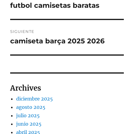
de
futbol camisetas baratas
Entrada
anterior:
entradas
SIGUIENTE
camiseta barça 2025 2026
Entrada
siguiente:
Archives
diciembre 2025
agosto 2025
julio 2025
junio 2025
abril 2025