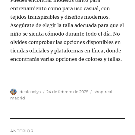
Puedes encontrar modelos tanto para
entrenamiento como para uso casual, con
tejidos transpirables y diseños modernos.
Asegúrate de elegir la talla adecuada para que el
niño se sienta cómodo durante todo el día. No
olvides comprobar las opciones disponibles en
tiendas oficiales y plataformas en línea, donde
encontrarás varias opciones de colores y tallas.
Autor
Publicado
Categorías
dealcoolya
24 de febrero de 2025
shop-real
el
madrid
Navegación
ANTERIOR