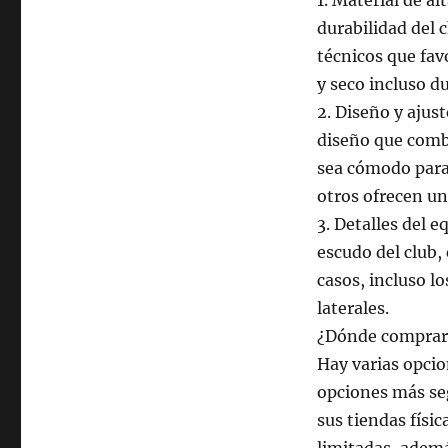
1. Material de al
durabilidad del 
técnicos que fav
y seco incluso du
2. Diseño y ajus
diseño que combi
sea cómodo para
otros ofrecen u
3. Detalles del 
escudo del club, 
casos, incluso l
laterales.
¿Dónde comprar 
Hay varias opcio
opciones más seg
sus tiendas físi