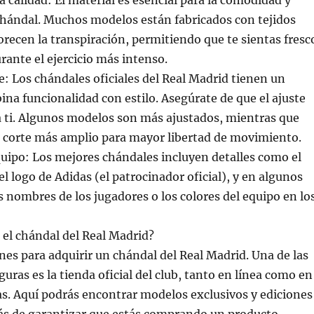
ta calidad: El material es esencial para la comodidad y
chándal. Muchos modelos están fabricados con tejidos
orecen la transpiración, permitiendo que te sientas fresc
rante el ejercicio más intenso.
te: Los chándales oficiales del Real Madrid tienen un
na funcionalidad con estilo. Asegúrate de que el ajuste
 ti. Algunos modelos son más ajustados, mientras que
n corte más amplio para mayor libertad de movimiento.
equipo: Los mejores chándales incluyen detalles como el
el logo de Adidas (el patrocinador oficial), y en algunos
os nombres de los jugadores o los colores del equipo en lo
el chándal del Real Madrid?
nes para adquirir un chándal del Real Madrid. Una de las
uras es la tienda oficial del club, tanto en línea como en
cas. Aquí podrás encontrar modelos exclusivos y ediciones