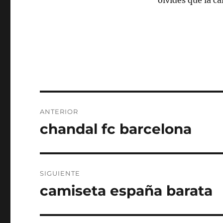
olvides que la c
Navegación
ANTERIOR
de
chandal fc barcelona
Entrada
anterior:
entradas
SIGUIENTE
camiseta españa barata
Entrada
siguiente: