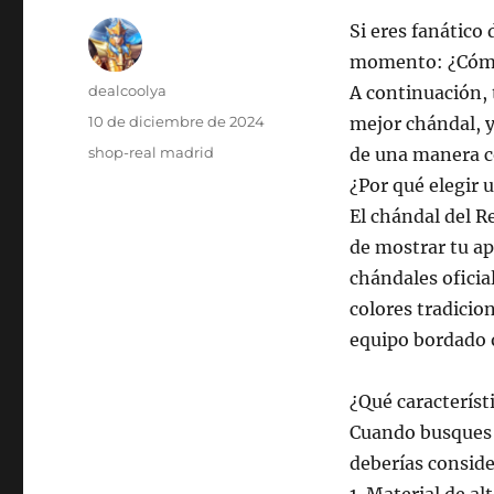
Si eres fanático
momento: ¿Cómo 
Autor
dealcoolya
A continuación, 
Publicado
10 de diciembre de 2024
mejor chándal, ya
el
Categorías
shop-real madrid
de una manera c
¿Por qué elegir 
El chándal del R
de mostrar tu apo
chándales oficia
colores tradicion
equipo bordado 
¿Qué característ
Cuando busques u
deberías conside