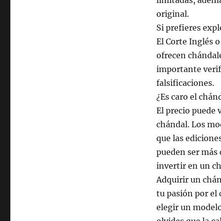
limitadas, adem
original.
Si prefieres exp
El Corte Inglés
ofrecen chándale
importante verif
falsificaciones.
¿Es caro el chán
El precio puede 
chándal. Los mo
que las edicione
pueden ser más c
invertir en un c
Adquirir un chá
tu pasión por el 
elegir un modelo