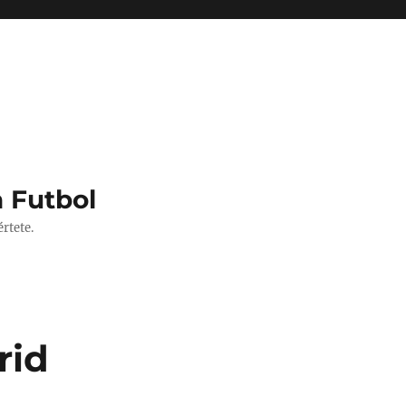
 Futbol
rtete.
rid