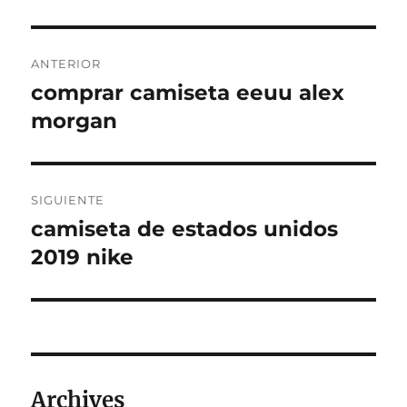
Navegación
ANTERIOR
de
comprar camiseta eeuu alex
Entrada
anterior:
morgan
entradas
SIGUIENTE
camiseta de estados unidos
Entrada
siguiente:
2019 nike
Archives