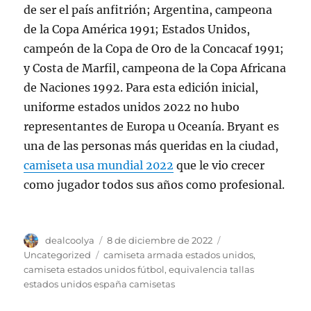
de ser el país anfitrión; Argentina, campeona
de la Copa América 1991; Estados Unidos,
campeón de la Copa de Oro de la Concacaf 1991;
y Costa de Marfil, campeona de la Copa Africana
de Naciones 1992. Para esta edición inicial,
uniforme estados unidos 2022 no hubo
representantes de Europa u Oceanía. Bryant es
una de las personas más queridas en la ciudad,
camiseta usa mundial 2022
que le vio crecer
como jugador todos sus años como profesional.
Autor
Publicado
Categorías
dealcoolya
8 de diciembre de 2022
el
Etiquetas
Uncategorized
camiseta armada estados unidos
,
camiseta estados unidos fútbol
,
equivalencia tallas
estados unidos españa camisetas