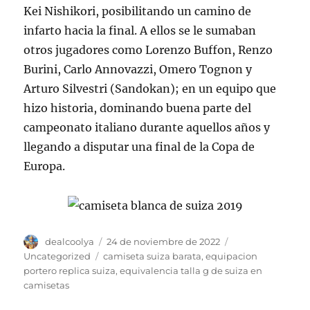
Kei Nishikori, posibilitando un camino de
infarto hacia la final. A ellos se le sumaban
otros jugadores como Lorenzo Buffon, Renzo
Burini, Carlo Annovazzi, Omero Tognon y
Arturo Silvestri (Sandokan); en un equipo que
hizo historia, dominando buena parte del
campeonato italiano durante aquellos años y
llegando a disputar una final de la Copa de
Europa.
Autor
Publicado
Categorías
dealcoolya
24 de noviembre de 2022
el
Etiquetas
Uncategorized
camiseta suiza barata
,
equipacion
portero replica suiza
,
equivalencia talla g de suiza en
camisetas