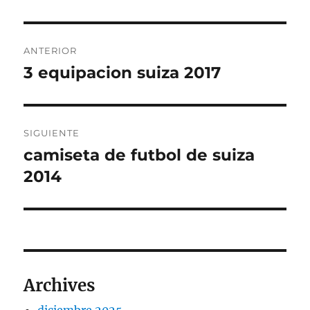
Navegación
ANTERIOR
de
3 equipacion suiza 2017
Entrada
anterior:
entradas
SIGUIENTE
camiseta de futbol de suiza
Entrada
siguiente:
2014
Archives