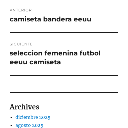
Navegación
ANTERIOR
de
camiseta bandera eeuu
Entrada
anterior:
entradas
SIGUIENTE
seleccion femenina futbol
Entrada
siguiente:
eeuu camiseta
Archives
diciembre 2025
agosto 2025