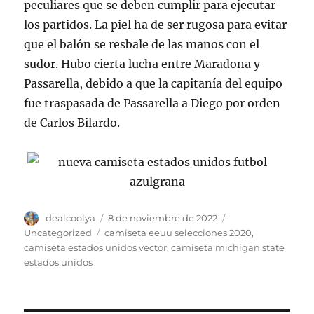
peculiares que se deben cumplir para ejecutar
los partidos. La piel ha de ser rugosa para evitar
que el balón se resbale de las manos con el
sudor. Hubo cierta lucha entre Maradona y
Passarella, debido a que la capitanía del equipo
fue traspasada de Passarella a Diego por orden
de Carlos Bilardo.
Autor
Publicado
Categorías
dealcoolya
8 de noviembre de 2022
el
Etiquetas
Uncategorized
camiseta eeuu selecciones 2020
,
camiseta estados unidos vector
,
camiseta michigan state
estados unidos