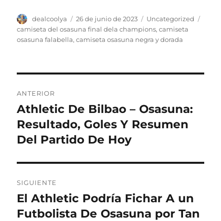
Autor
Publicado
Categorías
Etiqu
dealcoolya
26 de junio de 2023
Uncategorized
el
camiseta del osasuna final dela champions
,
camiseta
osasuna falabella
,
camiseta osasuna negra y dorada
Navegación
ANTERIOR
de
Athletic De Bilbao – Osasuna:
Entrada
anterior:
Resultado, Goles Y Resumen
entradas
Del Partido De Hoy
SIGUIENTE
El Athletic Podría Fichar A un
Entrada
siguiente:
Futbolista De Osasuna por Tan