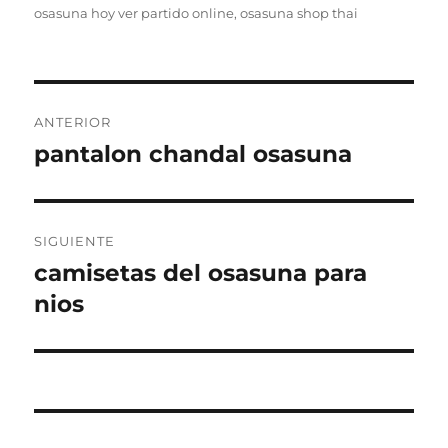
osasuna hoy ver partido online
,
osasuna shop thai
Navegación
ANTERIOR
de
pantalon chandal osasuna
Entrada
anterior:
entradas
SIGUIENTE
camisetas del osasuna para
Entrada
siguiente:
nios