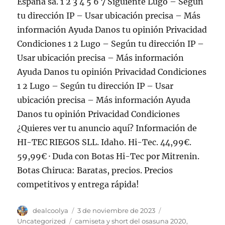
España sa. 1 2 3 4 5 6 7 Siguiente Lugo – Según
tu dirección IP – Usar ubicación precisa – Más
información Ayuda Danos tu opinión Privacidad
Condiciones 1 2 Lugo – Según tu dirección IP –
Usar ubicación precisa – Más información
Ayuda Danos tu opinión Privacidad Condiciones
1 2 Lugo – Según tu dirección IP – Usar
ubicación precisa – Más información Ayuda
Danos tu opinión Privacidad Condiciones
¿Quieres ver tu anuncio aquí? Información de
HI-TEC RIEGOS SLL. Idaho. Hi-Tec. 44,99€.
59,99€ · Duda con Botas Hi-Tec por Mitrenin.
Botas Chiruca: Baratas, precios. Precios
competitivos y entrega rápida!
Autor
Publicado
Categorías
dealcoolya
3 de noviembre de 2023
el
Etiquetas
Uncategorized
camiseta y short del osasuna 2020
,