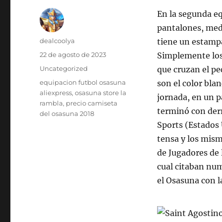
En la segunda eq
pantalones, medi
Autor
dealcoolya
tiene un estampa
Publicado
22 de agosto de 2023
Simplemente los 
el
Categorías
Uncategorized
que cruzan el pec
Etiquetas
equipacion futbol osasuna
son el color bla
aliexpress
,
osasuna store la
jornada, en un p
rambla
,
precio camiseta
terminó con der
del osasuna 2018
Sports (Estados 
tensa y los mism
de Jugadores de 
cual citaban nu
el Osasuna con l