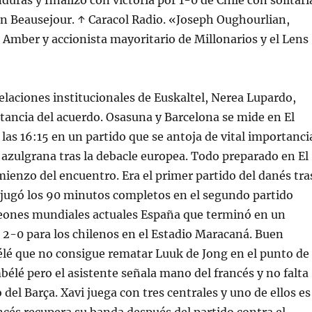
uras y finalizó con victoria por 1-0 de Chile con solitari
n Beausejour. ↑ Caracol Radio. «Joseph Oughourlian,
Amber y accionista mayoritario de Millonarios y el Lens
relaciones institucionales de Euskaltel, Nerea Lupardo,
tancia del acuerdo. Osasuna y Barcelona se mide en El
 las 16:15 en un partido que se antoja de vital importanci
 azulgrana tras la debacle europea. Todo preparado en El
mienzo del encuentro. Era el primer partido del danés tra
 jugó los 90 minutos completos en el segundo partido
eones mundiales actuales España que terminó en un
o 2-0 para los chilenos en el Estadio Maracaná. Buen
lé que no consigue rematar Luuk de Jong en el punto de
bélé pero el asistente señala mano del francés y no falta
del Barça. Xavi juega con tres centrales y uno de ellos es