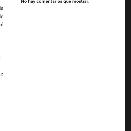
No hay comentarios que mostrar.
la
de
al
o
n
y
de