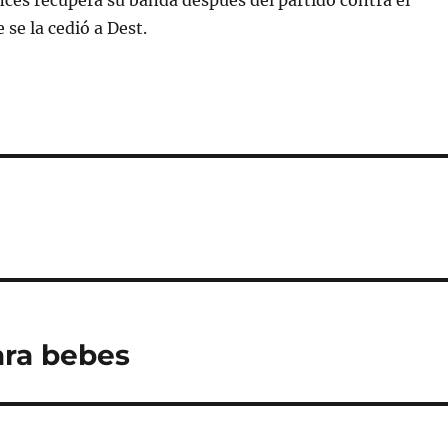
rancés recupera su banda después del partido contra el
 se la cedió a Dest.
ara bebes