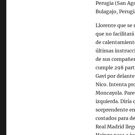
Llorente que se 
que no facilitará
de calentamiento
últimas instrucc
de sus compañer
cumple 298 parti
Gavi por delante
Nico. Intenta pr
Moncayola. Parec
izquierda. Diría 
sorprendente ent
costados para de
Real Madrid lleg