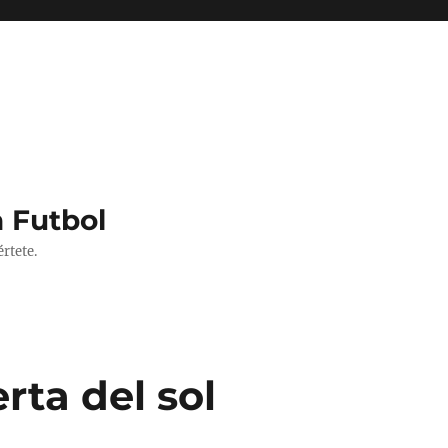
 Futbol
rtete.
ta del sol