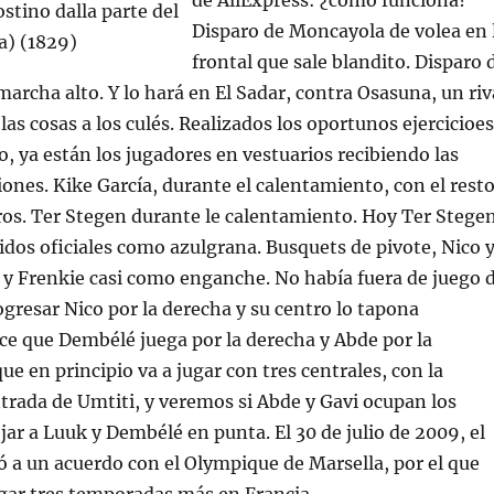
de AliExpress: ¿cómo funciona?
Disparo de Moncayola de volea en 
frontal que sale blandito. Disparo 
marcha alto. Y lo hará en El Sadar, contra Osasuna, un riv
 las cosas a los culés. Realizados los oportunos ejercicioes
, ya están los jugadores en vestuarios recibiendo las
iones. Kike García, durante el calentamiento, con el rest
os. Ter Stegen durante le calentamiento. Hoy Ter Stege
dos oficiales como azulgrana. Busquets de pivote, Nico 
 y Frenkie casi como enganche. No había fuera de juego 
ogresar Nico por la derecha y su centro lo tapona
e que Dembélé juega por la derecha y Abde por la
que en principio va a jugar con tres centrales, con la
rada de Umtiti, y veremos si Abde y Gavi ocupan los
jar a Luuk y Dembélé en punta. El 30 de julio de 2009, el
ó a un acuerdo con el Olympique de Marsella, por el que