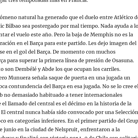
gar tres temporadas más en Francia.
nómeno natural ha generado que el duelo entre Atlético d
ic Bilbao sea postergado por mal tiempo. Nada ayuda a l
ntar el vuelo este año. Pero la baja de Memphis no es la
ración en el Barça para este partido. Les dejo imagen del
e en el gol del Barça. De momento con muchos
ça para superar la primera línea de presión de Osasuna.
 son Dembélé y Abde los que ocupan los carriles.
ero Munuera señala saque de puerta en una jugada un
oca contundencia del Barça en esa jugada. No se lo cree e
ub no demasiado habituado a tener internacionales
el llamado del central es el décimo en la historia de la
 El central nunca había sido convocado por una Selecció
o en categorías inferiores. En el primer partido del Gru
e junio en la ciudad de Nelspruit, enfrentaron a la