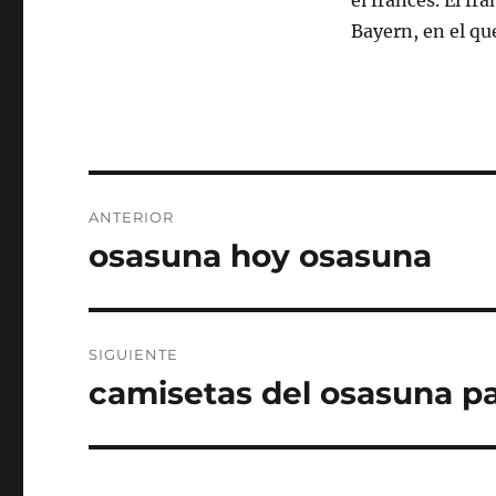
el francés. El f
Bayern, en el que
Navegación
ANTERIOR
de
osasuna hoy osasuna
Entrada
anterior:
entradas
SIGUIENTE
camisetas del osasuna p
Entrada
siguiente: