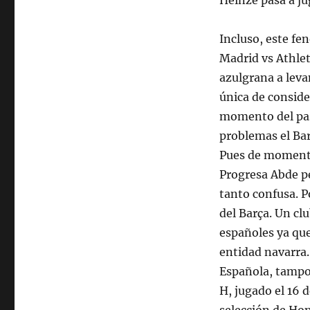
Heinze pasa a ju
Incluso, este fe
Madrid vs Athlet
azulgrana a leva
única de conside
momento del pas
problemas el Bar
Pues de momento
Progresa Abde p
tanto confusa. P
del Barça. Un cl
españoles ya que 
entidad navarra.
Española, tampoc
H, jugado el 16 d