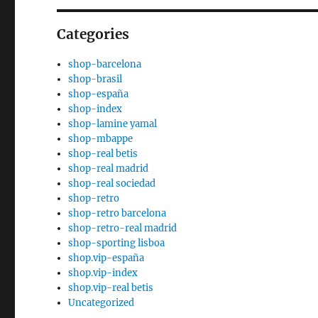
Categories
shop-barcelona
shop-brasil
shop-españa
shop-index
shop-lamine yamal
shop-mbappe
shop-real betis
shop-real madrid
shop-real sociedad
shop-retro
shop-retro barcelona
shop-retro-real madrid
shop-sporting lisboa
shop.vip-españa
shop.vip-index
shop.vip-real betis
Uncategorized