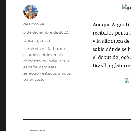
Autor
dealcoolya
Aunque Argentin
Publicado
6 de diciembre de 2022
recibidos por la
el
Categorías
Uncategorized
y la alfombra de
Etiquetas
camiseta de futbol de
sabía dónde se 
estados unidos 2006
,
el debut de José
camiseta mundial eeuu
Brasil Inglaterra
españa
,
camiseta
selección estados unidos
baloncesto
Navegación