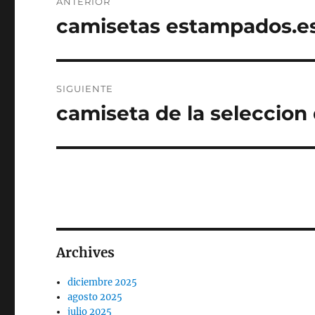
ANTERIOR
de
camisetas estampados.e
Entrada
anterior:
entradas
SIGUIENTE
camiseta de la seleccion
Entrada
siguiente:
Archives
diciembre 2025
agosto 2025
julio 2025