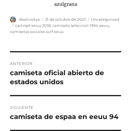
Autor
Publicado
Categorías
dealcoolya
31 de octubre de 2022
Uncategorized
el
Etiquetas
camiset eeuu 2018
,
camiseta seleccion 1994 eeuu
,
camisetas sociales surf eeuu
Navegación
ANTERIOR
de
camiseta oficial abierto de
Entrada
anterior:
estados unidos
entradas
SIGUIENTE
camiseta de espaa en eeuu 94
Entrada
siguiente: