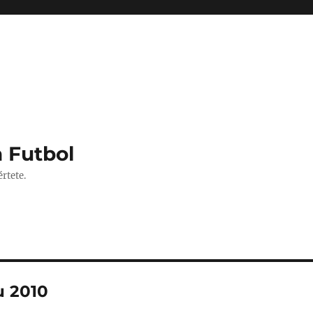
 Futbol
rtete.
u 2010