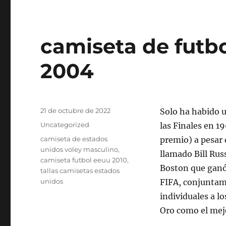
camiseta de futb
2004
Publicado
21 de octubre de 2022
Solo ha habido u
el
Categorías
Uncategorized
las Finales en 1
Etiquetas
camiseta de estados
premio) a pesar 
unidos voley masculino
,
llamado Bill Rus
camiseta futbol eeuu 2010
,
Boston que ganó 
tallas camisetas estados
unidos
FIFA, conjuntam
individuales a l
Oro como el mej