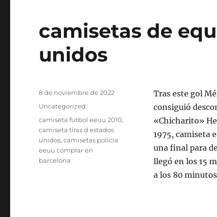
camisetas de equ
unidos
Publicado
8 de noviembre de 2022
Tras este gol Mé
el
Categorías
Uncategorized
consiguió descon
Etiquetas
camiseta futbol eeuu 2010
,
«Chicharito» He
camiseta tiras d estados
1975, camiseta e
unidos
,
camisetas policia
una final para d
eeuu comprar en
barcelona
llegó en los 15 
a los 80 minutos 