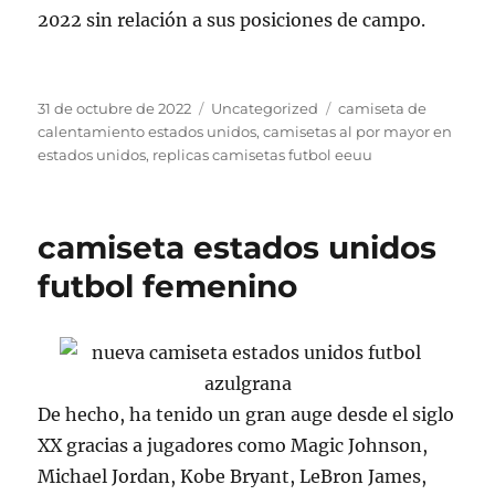
2022 sin relación a sus posiciones de campo.
Publicado
Categorías
Etiquetas
31 de octubre de 2022
Uncategorized
camiseta de
el
calentamiento estados unidos
,
camisetas al por mayor en
estados unidos
,
replicas camisetas futbol eeuu
camiseta estados unidos
futbol femenino
De hecho, ha tenido un gran auge desde el siglo
XX gracias a jugadores como Magic Johnson,
Michael Jordan, Kobe Bryant, LeBron James,