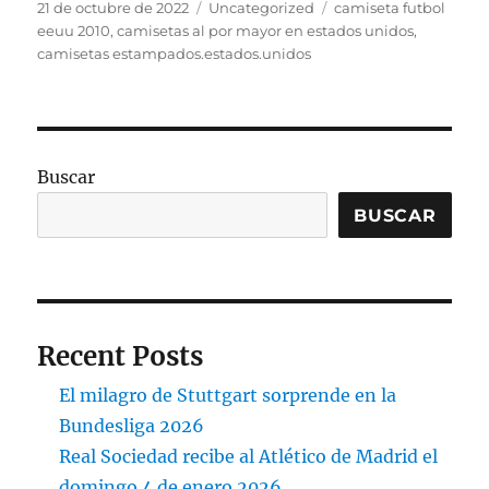
Publicado
Categorías
Etiquetas
21 de octubre de 2022
Uncategorized
camiseta futbol
el
eeuu 2010
,
camisetas al por mayor en estados unidos
,
camisetas estampados.estados.unidos
Buscar
BUSCAR
Recent Posts
El milagro de Stuttgart sorprende en la
Bundesliga 2026
Real Sociedad recibe al Atlético de Madrid el
domingo 4 de enero 2026