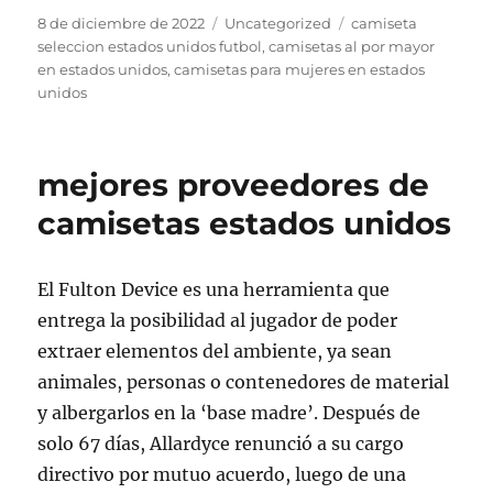
Publicado
Categorías
Etiquetas
8 de diciembre de 2022
Uncategorized
camiseta
el
seleccion estados unidos futbol
,
camisetas al por mayor
en estados unidos
,
camisetas para mujeres en estados
unidos
mejores proveedores de
camisetas estados unidos
El Fulton Device es una herramienta que
entrega la posibilidad al jugador de poder
extraer elementos del ambiente, ya sean
animales, personas o contenedores de material
y albergarlos en la ‘base madre’. Después de
solo 67 días, Allardyce renunció a su cargo
directivo por mutuo acuerdo, luego de una