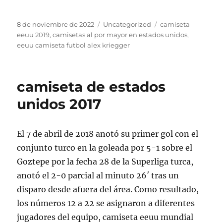
Publicado
Categorías
Etiquetas
8 de noviembre de 2022
Uncategorized
camiseta
el
eeuu 2019
,
camisetas al por mayor en estados unidos
,
eeuu camiseta futbol alex kriegger
camiseta de estados
unidos 2017
El 7 de abril de 2018 anotó su primer gol con el
conjunto turco en la goleada por 5-1 sobre el
Goztepe por la fecha 28 de la Superliga turca,
anotó el 2-0 parcial al minuto 26′ tras un
disparo desde afuera del área. Como resultado,
los números 12 a 22 se asignaron a diferentes
jugadores del equipo, camiseta eeuu mundial