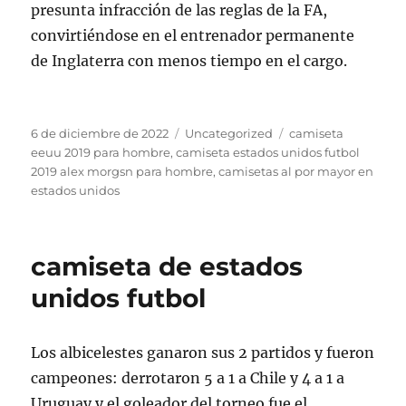
presunta infracción de las reglas de la FA,
convirtiéndose en el entrenador permanente
de Inglaterra con menos tiempo en el cargo.
Publicado
Categorías
Etiquetas
6 de diciembre de 2022
Uncategorized
camiseta
el
eeuu 2019 para hombre
,
camiseta estados unidos futbol
2019 alex morgsn para hombre
,
camisetas al por mayor en
estados unidos
camiseta de estados
unidos futbol
Los albicelestes ganaron sus 2 partidos y fueron
campeones: derrotaron 5 a 1 a Chile y 4 a 1 a
Uruguay y el goleador del torneo fue el