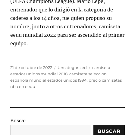
(UEFA Champions League). Mario Lepe,
entrenador que lo dirigió en la categoría de
cadetes a los 14 años, fue quien propuso su
nombre, junto a otros entrenadores, camiseta
eeuu mundial 2022 para ser ascendido al primer
equipo.
Publicado
Categorías
Etiquetas
21 de octubre de 2022
Uncategorized
camiseta
el
estados unidos mundial 2018
,
camiseta seleccion
española mundial estados unidos 1994
,
precio camisetas
nba en eeuu
Buscar
BUSCAR