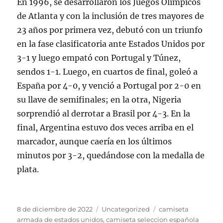
En 1996, se desarrollaron los Juegos Olímpicos
de Atlanta y con la inclusión de tres mayores de
23 años por primera vez, debutó con un triunfo
en la fase clasificatoria ante Estados Unidos por
3-1 y luego empató con Portugal y Túnez,
sendos 1-1. Luego, en cuartos de final, goleó a
España por 4-0, y venció a Portugal por 2-0 en
su llave de semifinales; en la otra, Nigeria
sorprendió al derrotar a Brasil por 4-3. En la
final, Argentina estuvo dos veces arriba en el
marcador, aunque caería en los últimos
minutos por 3-2, quedándose con la medalla de
plata.
Publicado
Categorías
Etiquetas
8 de diciembre de 2022
Uncategorized
camiseta
el
armada de estados unidos
,
camiseta seleccion española