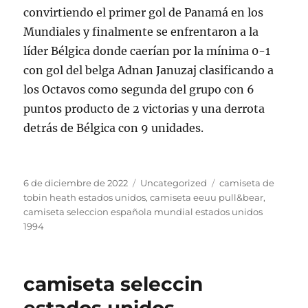
convirtiendo el primer gol de Panamá en los
Mundiales y finalmente se enfrentaron a la
líder Bélgica donde caerían por la mínima 0-1
con gol del belga Adnan Januzaj clasificando a
los Octavos como segunda del grupo con 6
puntos producto de 2 victorias y una derrota
detrás de Bélgica con 9 unidades.
Publicado
Categorías
Etiquetas
6 de diciembre de 2022
Uncategorized
camiseta de
el
tobin heath estados unidos
,
camiseta eeuu pull&bear
,
camiseta seleccion española mundial estados unidos
1994
camiseta seleccin