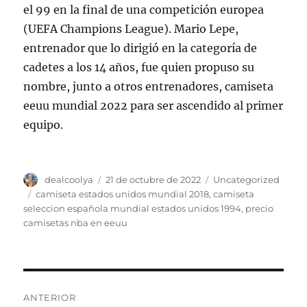
el 99 en la final de una competición europea
(UEFA Champions League). Mario Lepe,
entrenador que lo dirigió en la categoría de
cadetes a los 14 años, fue quien propuso su
nombre, junto a otros entrenadores, camiseta
eeuu mundial 2022 para ser ascendido al primer
equipo.
Autor
Publicado
Categorías
dealcoolya
21 de octubre de 2022
Uncategorized
el
Etiquetas
camiseta estados unidos mundial 2018
,
camiseta
seleccion española mundial estados unidos 1994
,
precio
camisetas nba en eeuu
Navegación
ANTERIOR