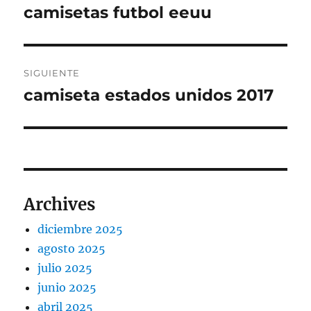
de
camisetas futbol eeuu
Entrada
anterior:
entradas
SIGUIENTE
camiseta estados unidos 2017
Entrada
siguiente:
Archives
diciembre 2025
agosto 2025
julio 2025
junio 2025
abril 2025