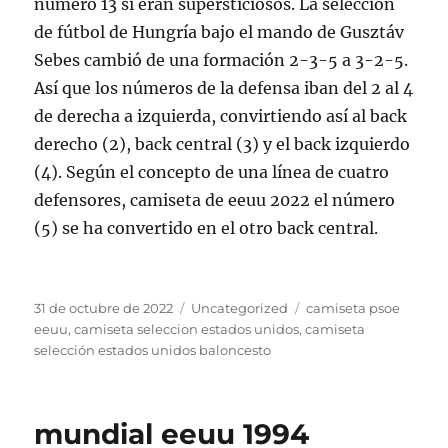
número 13 si eran supersticiosos. La selección
de fútbol de Hungría bajo el mando de Gusztáv
Sebes cambió de una formación 2-3-5 a 3-2-5.
Así que los números de la defensa iban del 2 al 4
de derecha a izquierda, convirtiendo así al back
derecho (2), back central (3) y el back izquierdo
(4). Según el concepto de una línea de cuatro
defensores, camiseta de eeuu 2022 el número
(5) se ha convertido en el otro back central.
Publicado
Categorías
Etiquetas
31 de octubre de 2022
Uncategorized
camiseta psoe
el
eeuu
,
camiseta seleccion estados unidos
,
camiseta
selección estados unidos baloncesto
mundial eeuu 1994