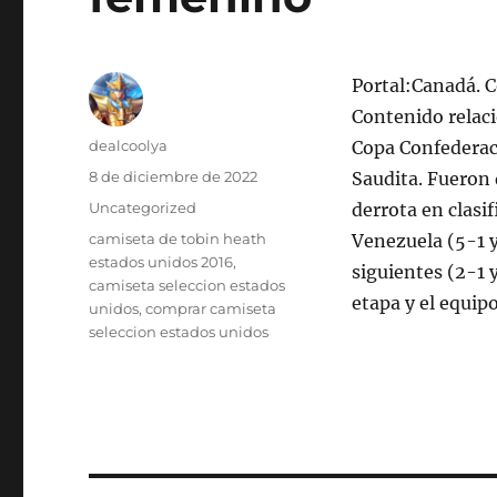
Portal:Canadá. 
Contenido relaci
Autor
dealcoolya
Copa Confederac
Publicado
8 de diciembre de 2022
Saudita. Fueron 
el
Categorías
Uncategorized
derrota en clasi
Etiquetas
camiseta de tobin heath
Venezuela (5-1 y
estados unidos 2016
,
siguientes (2-1 y
camiseta seleccion estados
etapa y el equip
unidos
,
comprar camiseta
seleccion estados unidos