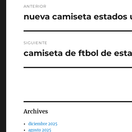
Navegación
ANTERIOR
de
nueva camiseta estados u
Entrada
anterior:
entradas
SIGUIENTE
camiseta de ftbol de est
Entrada
siguiente:
Archives
diciembre 2025
agosto 2025