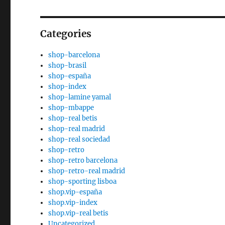
Categories
shop-barcelona
shop-brasil
shop-españa
shop-index
shop-lamine yamal
shop-mbappe
shop-real betis
shop-real madrid
shop-real sociedad
shop-retro
shop-retro barcelona
shop-retro-real madrid
shop-sporting lisboa
shop.vip-españa
shop.vip-index
shop.vip-real betis
Uncategorized