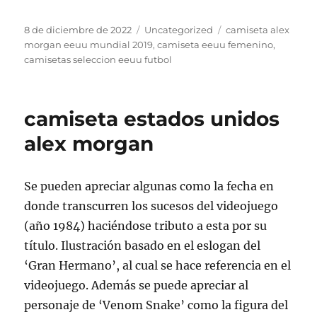
Publicado
Categorías
Etiquetas
8 de diciembre de 2022
Uncategorized
camiseta alex
el
morgan eeuu mundial 2019
,
camiseta eeuu femenino
,
camisetas seleccion eeuu futbol
camiseta estados unidos
alex morgan
Se pueden apreciar algunas como la fecha en
donde transcurren los sucesos del videojuego
(año 1984) haciéndose tributo a esta por su
título. Ilustración basado en el eslogan del
‘Gran Hermano’, al cual se hace referencia en el
videojuego. Además se puede apreciar al
personaje de ‘Venom Snake’ como la figura del