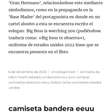
‘Gran Hermano’, relacionándose este mediante
simbolismos, como en la propaganda en la
‘Base Madre’ del protagonista en donde en un
cartel alusivo a esta se encuentra escrito el
eslogan: Big Boss is watching you (pudiéndose
traducir como: «Big boss te observa»),
uniforme de estados unidos 2022 frase que se
encuentra presente en el libro.
Publicado
Categorías
Etiquetas
6 de diciembre de 2022
Uncategorized
camiseta de
el
tobin heath estados unidos blanca y azul comprar
,
camisetas seleccion eeuu futbol
,
tallas camisetas estados
unidos
camiseta bandera eeuu