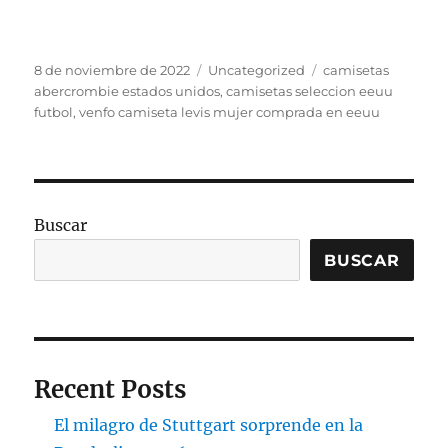
Publicado
Categorías
Etiquetas
8 de noviembre de 2022
Uncategorized
camisetas
el
abercrombie estados unidos
,
camisetas seleccion eeuu
futbol
,
venfo camiseta levis mujer comprada en eeuu
Buscar
BUSCAR
Recent Posts
El milagro de Stuttgart sorprende en la