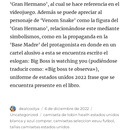
‘Gran Hermano’, al cual se hace referencia en el
videojuego. Además se puede apreciar al
personaje de ‘Venom Snake’ como la figura del
‘Gran Hermano’, relacionándose este mediante
simbolismos, como en la propaganda en la
‘Base Madre’ del protagonista en donde en un
cartel alusivo a esta se encuentra escrito el
eslogan: Big Boss is watching you (pudiéndose
traducir como: «Big boss te observa»),
uniforme de estados unidos 2022 frase que se
encuentra presente en el libro.
Autor
Publicado
Categorías
dealcoolya
6 de diciembre de 2022
el
Etiquetas
Uncategorized
camiseta de tobin heath estados unidos
blanca y azul comprar
,
camisetas seleccion eeuu futbol
,
tallas camisetas estados unidos