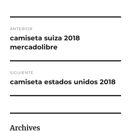
Navegación
ANTERIOR
de
camiseta suiza 2018
Entrada
anterior:
mercadolibre
entradas
SIGUIENTE
camiseta estados unidos 2018
Entrada
siguiente:
Archives