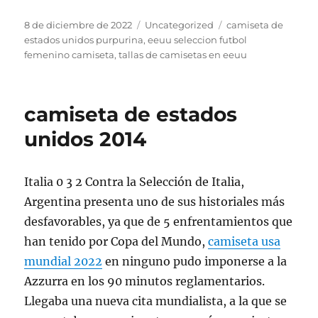
Publicado
Categorías
Etiquetas
8 de diciembre de 2022
Uncategorized
camiseta de
el
estados unidos purpurina
,
eeuu seleccion futbol
femenino camiseta
,
tallas de camisetas en eeuu
camiseta de estados
unidos 2014
Italia 0 3 2 Contra la Selección de Italia,
Argentina presenta uno de sus historiales más
desfavorables, ya que de 5 enfrentamientos que
han tenido por Copa del Mundo,
camiseta usa
mundial 2022
en ninguno pudo imponerse a la
Azzurra en los 90 minutos reglamentarios.
Llegaba una nueva cita mundialista, a la que se