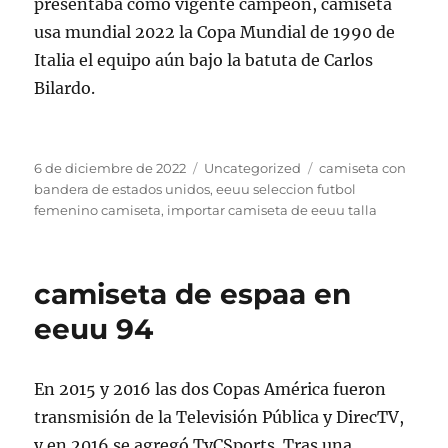
presentaba como vigente campeón, camiseta
usa mundial 2022 la Copa Mundial de 1990 de
Italia el equipo aún bajo la batuta de Carlos
Bilardo.
Publicado
Categorías
Etiquetas
6 de diciembre de 2022
Uncategorized
camiseta con
el
bandera de estados unidos
,
eeuu seleccion futbol
femenino camiseta
,
importar camiseta de eeuu talla
camiseta de espaa en
eeuu 94
En 2015 y 2016 las dos Copas América fueron
transmisión de la Televisión Pública y DirecTV,
y en 2016 se agregó TyCSports. Tras una