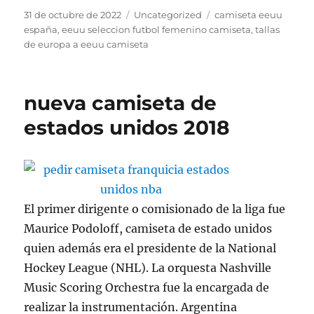
Publicado
Categorías
Etiquetas
31 de octubre de 2022
Uncategorized
camiseta eeuu
el
españa
,
eeuu seleccion futbol femenino camiseta
,
tallas
de europa a eeuu camiseta
nueva camiseta de
estados unidos 2018
El primer dirigente o comisionado de la liga fue
Maurice Podoloff, camiseta de estado unidos
quien además era el presidente de la National
Hockey League (NHL). La orquesta Nashville
Music Scoring Orchestra fue la encargada de
realizar la instrumentación. Argentina