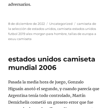
adversarios.
Publicado
Categorías
Etiquetas
8 de diciembre de 2022
Uncategorized
camiseta de
el
la selección de estados unidos
,
camiseta estados unidos
futbol 2019 alex morgsn para hombre
,
tallas de europa a
eeuu camiseta
estados unidos camiseta
mundial 2006
Pasada la media hora de juego, Gonzalo
Higuaín anotó el segundo, y cuando parecía que
Argentina tenía todo controlado, Martín
Demichelis cometió un grosero error que fue