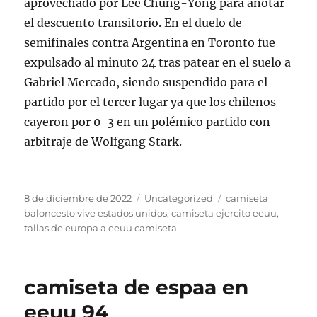
aprovechado por Lee Chung-Yong para anotar
el descuento transitorio. En el duelo de
semifinales contra Argentina en Toronto fue
expulsado al minuto 24 tras patear en el suelo a
Gabriel Mercado, siendo suspendido para el
partido por el tercer lugar ya que los chilenos
cayeron por 0-3 en un polémico partido con
arbitraje de Wolfgang Stark.
Publicado
Categorías
Etiquetas
8 de diciembre de 2022
Uncategorized
camiseta
el
baloncesto vive estados unidos
,
camiseta ejercito eeuu
,
tallas de europa a eeuu camiseta
camiseta de espaa en
eeuu 94