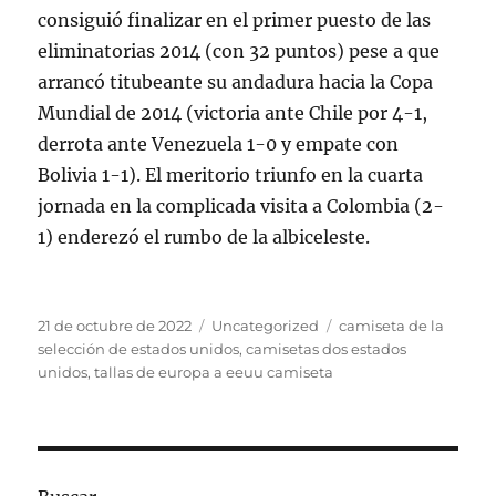
consiguió finalizar en el primer puesto de las
eliminatorias 2014 (con 32 puntos) pese a que
arrancó titubeante su andadura hacia la Copa
Mundial de 2014 (victoria ante Chile por 4-1,
derrota ante Venezuela 1-0 y empate con
Bolivia 1-1). El meritorio triunfo en la cuarta
jornada en la complicada visita a Colombia (2-
1) enderezó el rumbo de la albiceleste.
Publicado
Categorías
Etiquetas
21 de octubre de 2022
Uncategorized
camiseta de la
el
selección de estados unidos
,
camisetas dos estados
unidos
,
tallas de europa a eeuu camiseta