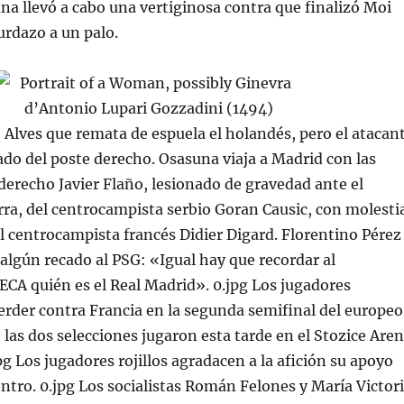
na llevó a cabo una vertiginosa contra que finalizó Moi
rdazo a un palo.
e Alves que remata de espuela el holandés, pero el atacan
do del poste derecho. Osasuna viaja a Madrid con las
l derecho Javier Flaño, lesionado de gravedad ante el
ra, del centrocampista serbio Goran Causic, con molesti
l centrocampista francés Didier Digard. Florentino Pérez
lgún recado al PSG: «Igual hay que recordar al
 ECA quién es el Real Madrid». 0.jpg Los jugadores
erder contra Francia en la segunda semifinal del europeo
 las dos selecciones jugaron esta tarde en el Stozice Are
pg Los jugadores rojillos agradacen a la afición su apoyo
ntro. 0.jpg Los socialistas Román Felones y María Victor