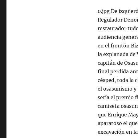
0.jpg De izquier
Regulador Denom
restaurador tude
audiencia general
en el frontón Bi
la explanada de 
capitán de Osas
final perdida an
césped, toda la 
el osasunismo y t
sería el premio 
camiseta osasun
que Enrique Maya
aparatoso el que
excavación en la