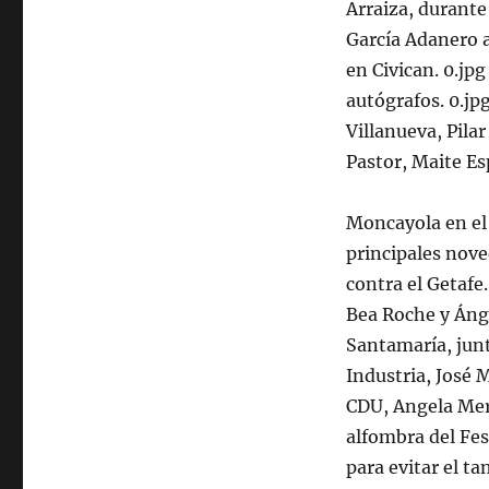
Arraiza, durante
García Adanero a
en Civican. 0.jp
autógrafos. 0.jp
Villanueva, Pilar
Pastor, Maite Es
Moncayola en el 
principales nove
contra el Getafe
Bea Roche y Ánge
Santamaría, junto
Industria, José 
CDU, Angela Merk
alfombra del FesT
para evitar el ta