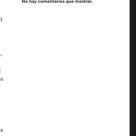
No hay comentarios que mostrar.
l
,
l
do
es