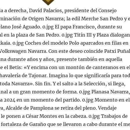
da a derecha, David Palacios, presidente del Consejo
inación de Origen Navarra; la edil Merche San Pedro y e
lano José Aguado. 0.jpg El papa Francisco, durante su
 en la plaza de San Pedro. 0.jpg Titín III y Plaza dialogan
zkaia. 0.jpg Coches del modelo Polo aparcados en filas en
Volkswagen Navarra. Con este deseo coincide Patxi Puñal
una durante años y años, presente también en aquella
te el Betis: «Y encima con un montón de canteranos en e
chavalería de Tajonar. Imagina lo que significaría para to
oda Navarra». Sin fin. Y el salto a la Selección, si llega,
final a un gran momento de forma. 0.jpg Planasa Navarra,
a 2024 en un momento del partido. 0.jpg Momento en el
, Alcalde de Pamplona se retira del pleno. Vendaje
 le ponen a César Montes en la cabeza. 0.jpg Trabajos de
 fortaleza de Garaño que se llevaron a cabo durante el m