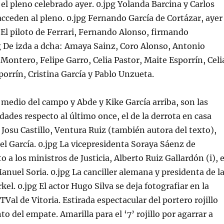
 el pleno celebrado ayer. 0.jpg Yolanda Barcina y Carlos
cceden al pleno. 0.jpg Fernando García de Cortázar, ayer
g El piloto de Ferrari, Fernando Alonso, firmando
g De izda a dcha: Amaya Sainz, Coro Alonso, Antonio
 Montero, Felipe Garro, Celia Pastor, Maite Esporrín, Celi
porrín, Cristina García y Pablo Unzueta.
medio del campo y Abde y Kike García arriba, son las
dades respecto al último once, el de la derrota en casa
. Josu Castillo, Ventura Ruiz (también autora del texto),
l García. 0.jpg La vicepresidenta Soraya Sáenz de
 a los ministros de Justicia, Alberto Ruiz Gallardón (i), 
Manuel Soria. 0.jpg La canciller alemana y presidenta de l
el. 0.jpg El actor Hugo Silva se deja fotografiar en la
Val de Vitoria. Estirada espectacular del portero rojillo
nto del empate. Amarilla para el ‘7’ rojillo por agarrar a