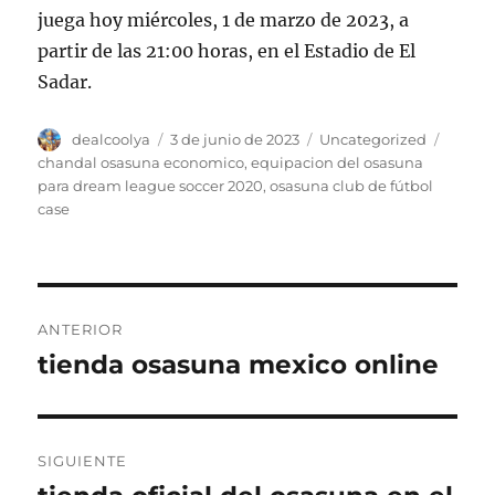
juega hoy miércoles, 1 de marzo de 2023, a
partir de las 21:00 horas, en el Estadio de El
Sadar.
Autor
Publicado
Categorías
Etique
dealcoolya
3 de junio de 2023
Uncategorized
el
chandal osasuna economico
,
equipacion del osasuna
para dream league soccer 2020
,
osasuna club de fútbol
case
Navegación
ANTERIOR
de
tienda osasuna mexico online
Entrada
anterior:
entradas
SIGUIENTE
Entrada