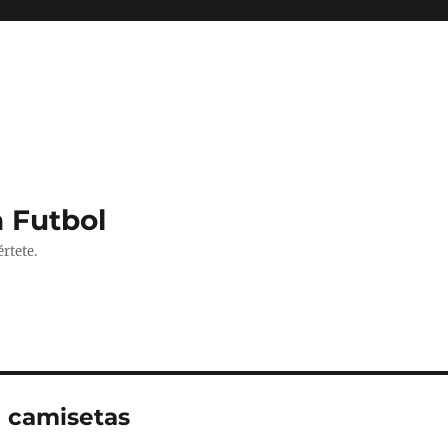
 Futbol
rtete.
u camisetas