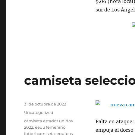
9.06 (hora local
sur de Los Ángel
camiseta seleccio
Publicado
31 de octubre de 2022
el
Categorías
Uncategorized
Etiquetas
camiseta estados unidos
Falta en ataque: 
2022
,
eeuu femenino
empuja el dorso 
futbol camiseta
,
equipos