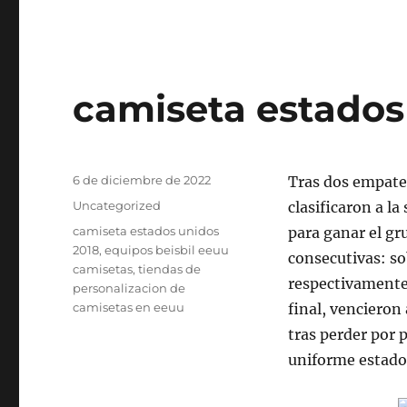
camiseta estados
Publicado
6 de diciembre de 2022
Tras dos empates
el
Categorías
Uncategorized
clasificaron a la
Etiquetas
camiseta estados unidos
para ganar el gru
2018
,
equipos beisbil eeuu
consecutivas: so
camisetas
,
tiendas de
respectivamente
personalizacion de
camisetas en eeuu
final, vencieron
tras perder por 
uniforme estado