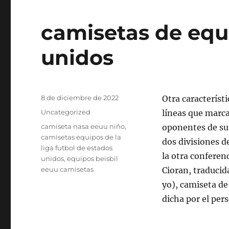
camisetas de equ
unidos
Publicado
8 de diciembre de 2022
Otra característ
el
Categorías
Uncategorized
líneas que marca
Etiquetas
camiseta nasa eeuu niño
,
oponentes de su 
camisetas equipos de la
dos divisiones de
liga futbol de estados
la otra conferen
unidos
,
equipos beisbil
eeuu camisetas
Cioran, traduci
yo), camiseta de
dicha por el pers