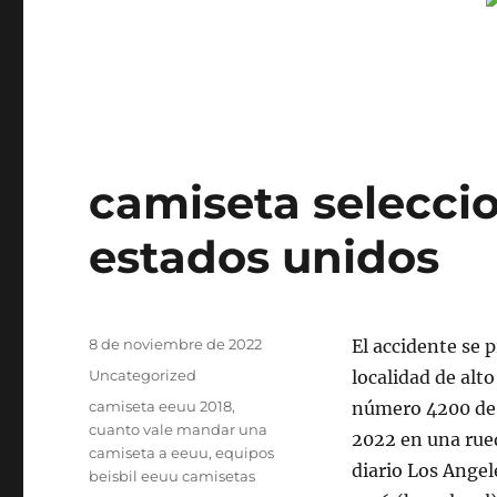
camiseta selecci
estados unidos
Publicado
8 de noviembre de 2022
El accidente se 
el
Categorías
Uncategorized
localidad de alt
Etiquetas
camiseta eeuu 2018
,
número 4200 de 
cuanto vale mandar una
2022 en una rued
camiseta a eeuu
,
equipos
diario Los Angel
beisbil eeuu camisetas