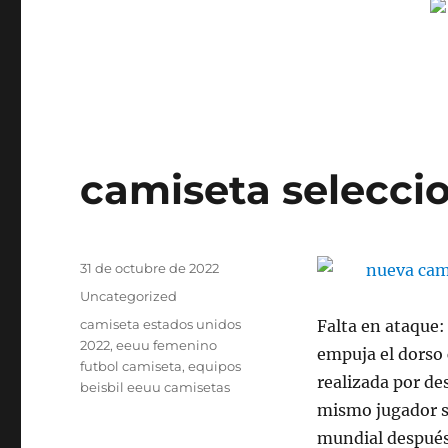
camiseta seleccio
Publicado
31 de octubre de 2022
el
Categorías
Uncategorized
Etiquetas
camiseta estados unidos
Falta en ataque: 
2022
,
eeuu femenino
empuja el dorso 
futbol camiseta
,
equipos
realizada por de
beisbil eeuu camisetas
mismo jugador se
mundial después