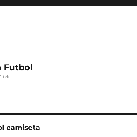
 Futbol
rtete.
l camiseta