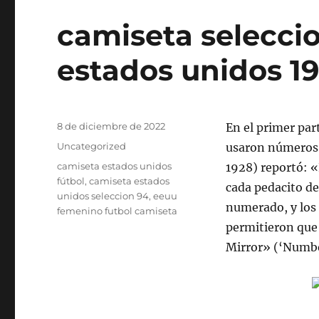
camiseta selecci
estados unidos 1
Publicado
8 de diciembre de 2022
En el primer par
el
Categorías
Uncategorized
usaron números (
Etiquetas
camiseta estados unidos
1928) reportó: «
fútbol
,
camiseta estados
cada pedacito de
unidos seleccion 94
,
eeuu
numerado, y los
femenino futbol camiseta
permitieron que
Mirror» (‘Numbe