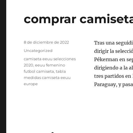
comprar camiseta
Publicado
8 de diciembre de 2022
Tras una seguidi
el
Categorías
Uncategorized
dirigir la selec
Etiquetas
camiseta eeuu selecciones
Pékerman en sep
2020
,
eeuu femenino
dirigiendo a la 
futbol camiseta
,
tabla
tres partidos en
medidas camiseta eeuu
europe
Paraguay, y pasa