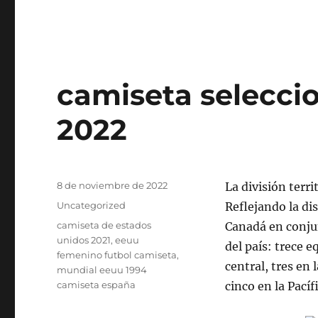
camiseta selecci
2022
Publicado
8 de noviembre de 2022
La división terr
el
Categorías
Uncategorized
Reflejando la di
Etiquetas
camiseta de estados
Canadá en conjun
unidos 2021
,
eeuu
del país: trece e
femenino futbol camiseta
,
central, tres en
mundial eeuu 1994
camiseta españa
cinco en la Pacíf