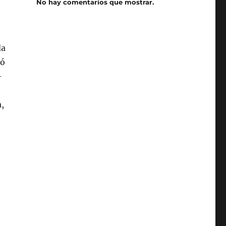
No hay comentarios que mostrar.
da
ió
-
a,