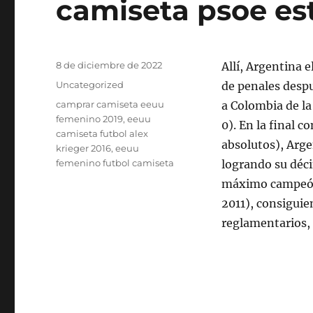
camiseta psoe es
Publicado
8 de diciembre de 2022
Allí, Argentina 
el
Categorías
Uncategorized
de penales despu
Etiquetas
camprar camiseta eeuu
a Colombia de l
femenino 2019
,
eeuu
0). En la final 
camiseta futbol alex
absolutos), Arge
krieger 2016
,
eeuu
femenino futbol camiseta
logrando su déci
máximo campeón a
2011), consigui
reglamentarios, 