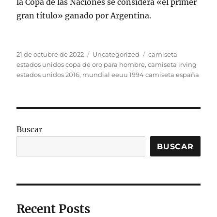
la Copa de las Naciones se considera «el primer
gran título» ganado por Argentina.
Publicado
Categorías
Etiquetas
21 de octubre de 2022
Uncategorized
camiseta
el
estados unidos copa de oro para hombre
,
camiseta irving
estados unidos 2016
,
mundial eeuu 1994 camiseta españa
Buscar
BUSCAR
Recent Posts