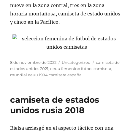
nueve en la zona central, tres en la zona
horaria montañosa, camiseta de estado unidos
y cinco en la Pacífico.
Publicado
Categorías
Etiquetas
8 de noviembre de 2022
Uncategorized
camiseta de
el
estados unidos 2021
,
eeuu femenino futbol camiseta
,
mundial eeuu 1994 camiseta españa
camiseta de estados
unidos rusia 2018
Bielsa arriesgó en el aspecto táctico con una