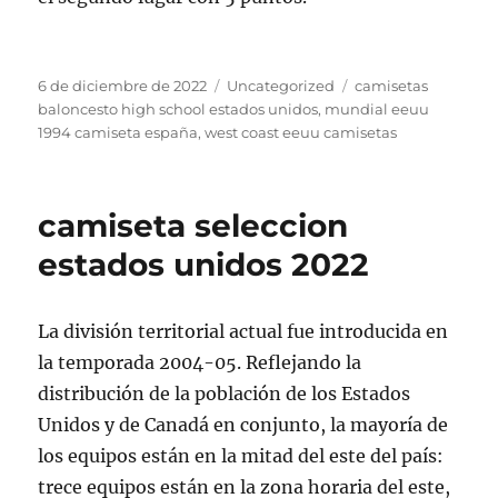
Publicado
Categorías
Etiquetas
6 de diciembre de 2022
Uncategorized
camisetas
el
baloncesto high school estados unidos
,
mundial eeuu
1994 camiseta españa
,
west coast eeuu camisetas
camiseta seleccion
estados unidos 2022
La división territorial actual fue introducida en
la temporada 2004-05. Reflejando la
distribución de la población de los Estados
Unidos y de Canadá en conjunto, la mayoría de
los equipos están en la mitad del este del país:
trece equipos están en la zona horaria del este,