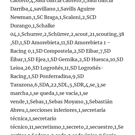
Cabrero,4,Sául García Cabrero,1,Saúl García
Darriba,4,savillano,1,Savills Aguirre
Newman,1,SC Braga,1,Scaloni,2,SCD
Durango,1,Schalke
04,1,Schurrer,2,Schürrer,2,scout,21,scouting,38
,SD,1,SD Amorebieta,11,SD Amorebieta 1 –
Racing 0,1,SD Compostela,2,SD Eibar,7,SD
Éibar,1,SD Ejea,1,SD Gernika,2,SD Huesca,10,SD
Leioa,26,SD Logroñés,11,SD Logroñés-
Racing,1,SD Ponferradina,9,SD
Tarazona,6,SDA,22,SDL,5,SDR,4,se,3,se
marcha,1,se queda,1,se vacía,1,se
vende,1,Sebas,1,Sebas Moyano,3,Sebastián
Abreu,1,secciones inferiores,1,secretaría
técnica,1,secretario
técnico,11,secretismo,1,secreto,2,secuestro,1,Se