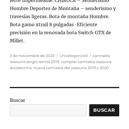
Jerte Impermeable. CHIRUCA – Senderismo
Hombre Deportes de Montaña – senderismo y
travesías ligeras. Bota de montaña Hombre.
Bota gamo xtrail 8 pulgadas · Eficiente
precisión en la renovada bota Switch GTX de
Millet.
Publicado
Categorías
Etiquetas
3 de noviembre de 2023
Uncategorized
camiseta
el
osasuna sergio ramos 2019
,
comprar camiseta osasuna
duodecima
,
nueva camiseta del osasuna 2019 y 2020
Buscar
BUSCAR