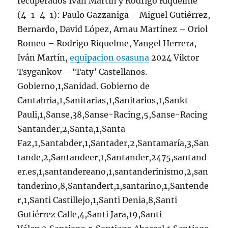
recuperados Iván Martín y Rodrigo Riquelme
(4-1-4-1): Paulo Gazzaniga – Miguel Gutiérrez,
Bernardo, David López, Arnau Martínez – Oriol
Romeu – Rodrigo Riquelme, Yangel Herrera,
Iván Martín,
equipacion osasuna
2024 Viktor
Tsygankov – ‘Taty’ Castellanos.
Gobierno,1,Sanidad. Gobierno de
Cantabria,1,Sanitarias,1,Sanitarios,1,Sankt
Pauli,1,Sanse,38,Sanse-Racing,5,Sanse-Racing
Santander,2,Santa,1,Santa
Faz,1,Santabder,1,Santader,2,Santamaría,3,San
tande,2,Santandeer,1,Santander,2475,santand
er.es,1,santandereano,1,santanderinismo,2,san
tanderino,8,Santandert,1,santarino,1,Santende
r,1,Santi Castillejo,1,Santi Denia,8,Santi
Gutiérrez Calle,4,Santi Jara,19,Santi