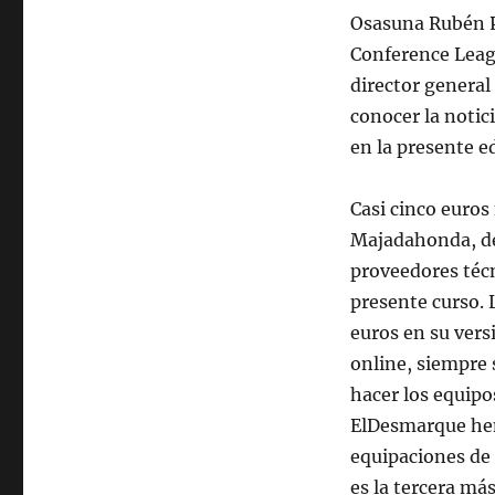
Osasuna Rubén Pe
Conference Leagu
director general
conocer la notic
en la presente e
Casi cinco euros
Majadahonda, del
proveedores técn
presente curso. 
euros en su vers
online, siempre 
hacer los equip
ElDesmarque hem
equipaciones de t
es la tercera má