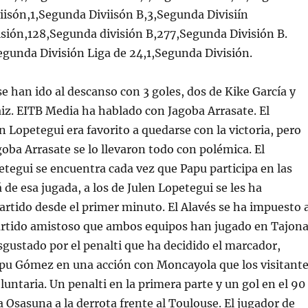
iisón,1,Segunda Diviisón B,3,Segunda Divisiín
isión,128,Segunda división B,277,Segunda División B.
gunda División Liga de 24,1,Segunda División.
se han ido al descanso con 3 goles, dos de Kike García y
iz. EITB Media ha hablado con Jagoba Arrasate. El
n Lopetegui era favorito a quedarse con la victoria, pero
agoba Arrasate se lo llevaron todo con polémica. El
tegui se encuentra cada vez que Papu participa en las
 de esa jugada, a los de Julen Lopetegui se les ha
artido desde el primer minuto. El Alavés se ha impuesto 
artido amistoso que ambos equipos han jugado en Tajona
isgustado por el penalti que ha decidido el marcador,
pu Gómez en una acción con Moncayola que los visitant
untaria. Un penalti en la primera parte y un gol en el 90
Osasuna a la derrota frente al Toulouse. El jugador de