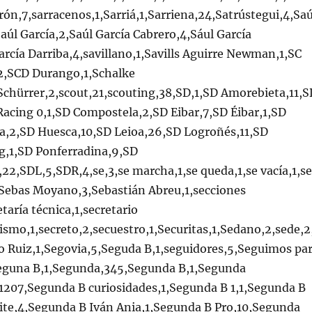
rón,7,sarracenos,1,Sarriá,1,Sarriena,24,Satrústegui,4,Saú
Saúl García,2,Saúl García Cabrero,4,Sául García
arcía Darriba,4,savillano,1,Savills Aguirre Newman,1,SC
,2,SCD Durango,1,Schalke
Schürrer,2,scout,21,scouting,38,SD,1,SD Amorebieta,11,S
Racing 0,1,SD Compostela,2,SD Eibar,7,SD Éibar,1,SD
ka,2,SD Huesca,10,SD Leioa,26,SD Logroñés,11,SD
,1,SD Ponferradina,9,SD
2,SDL,5,SDR,4,se,3,se marcha,1,se queda,1,se vacía,1,se
,Sebas Moyano,3,Sebastián Abreu,1,secciones
etaría técnica,1,secretario
tismo,1,secreto,2,secuestro,1,Securitas,1,Sedano,2,sede,2
o Ruiz,1,Segovia,5,Seguda B,1,seguidores,5,Seguimos pa
,Seguna B,1,Segunda,345,Segunda B,1,Segunda
1207,Segunda B curiosidades,1,Segunda B 1,1,Segunda B
lite,4,Segunda B Iván Ania,1,Segunda B Pro,10,Segunda