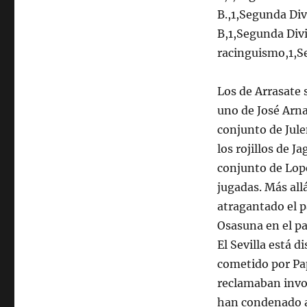
B.,1,Segunda Div
B,1,Segunda Div
racinguismo,1,Se
Los de Arrasate 
uno de José Arna
conjunto de Jule
los rojillos de J
conjunto de Lope
jugadas. Más allá
atragantado el p
Osasuna en el p
El Sevilla está d
cometido por Pa
reclamaban invol
han condenado a 