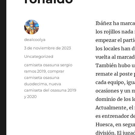
Ibáñez ha marca
los rojillos nad
Autor
dealcoolya
empezar el parti
Publicado
3 de noviembre de 2023
los locales han d
el
Categorías
Uncategorized
vuelta al marcad
Etiquetas
camiseta osasuna sergio
También hubo 
ramos 2019
,
comprar
remate al poste 
camiseta osasuna
cada equipo, igu
duodecima
,
nueva
camiseta del osasuna 2019
ocasiones y un 
y 2020
dominio de los l
Actualmente, el
es entrenador de
Huesca, en segu
división. El juga