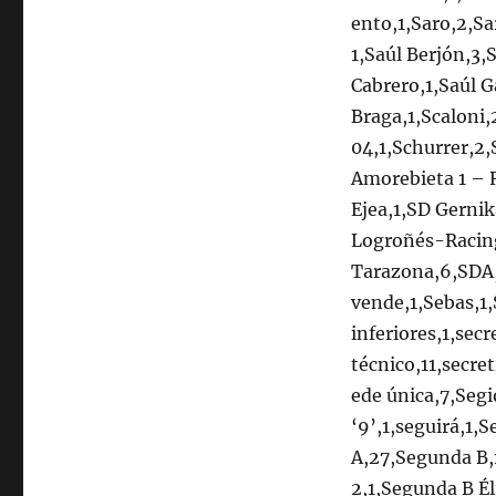
ento,1,Saro,2,Sa
1,Saúl Berjón,3,
Cabrero,1,Saúl G
Braga,1,Scaloni
04,1,Schurrer,2,
Amorebieta 1 – 
Ejea,1,SD Gerni
Logroñés-Racing
Tarazona,6,SDA,2
vende,1,Sebas,1
inferiores,1,secr
técnico,11,secre
ede única,7,Segi
‘9’,1,seguirá,1
A,27,Segunda B,
2,1,Segunda B É