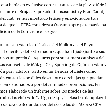
ña habla en exclusiva con EITB antes de la play-off de 
e ante el Brujas. El presidente osasunista y Fran Canal,
 del club, se han mostrado felices y emocionados tras
ia de que la UEFA considera a Osasuna apto para participa
dición de la Conference League.
 menos cuestan las elásticas del Mallorca, del Rayo
 Tenerife y del Extremadura, que han fijado junto a sus
icos un precio de 65 euros para su primera camiseta del
Las camisetas de Málaga CF y Sporting de Gijón cuestan 
ión para adultos, tanto en las tiendas oficiales como
sin contar los posibles descuentos o rebajas que puedan
os para abonados o por determinadas promociones. En
os elaborado un informe sobre los precios de las
odos los clubes de LaLiga 1|2|3, y la elástica blanquiazul
s costosa de Segunda, por detrás de las del Málaga CF y