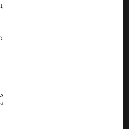
l,
D
,s
ra