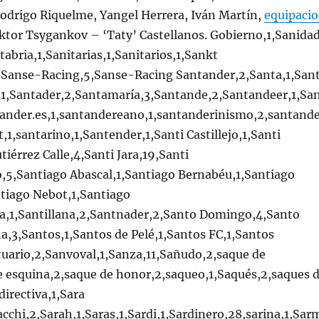
odrigo Riquelme, Yangel Herrera, Iván Martín,
equipaci
tor Tsygankov – ‘Taty’ Castellanos. Gobierno,1,Sanidad
abria,1,Sanitarias,1,Sanitarios,1,Sankt
8,Sanse-Racing,5,Sanse-Racing Santander,2,Santa,1,San
,1,Santader,2,Santamaría,3,Santande,2,Santandeer,1,Sa
ander.es,1,santandereano,1,santanderinismo,2,santand
,1,santarino,1,Santender,1,Santi Castillejo,1,Santi
tiérrez Calle,4,Santi Jara,19,Santi
o,5,Santiago Abascal,1,Santiago Bernabéu,1,Santiago
tiago Nebot,1,Santiago
sa,1,Santillana,2,Santnader,2,Santo Domingo,4,Santo
a,3,Santos,1,Santos de Pelé,1,Santos FC,1,Santos
tuario,2,Sanvoval,1,Sanza,11,Sañudo,2,saque de
e esquina,2,saque de honor,2,saqueo,1,Saqués,2,saques 
directiva,1,Sara
cchi,2,Sarah,1,Saras,1,Sardi,1,Sardinero,28,sarina,1,Sar