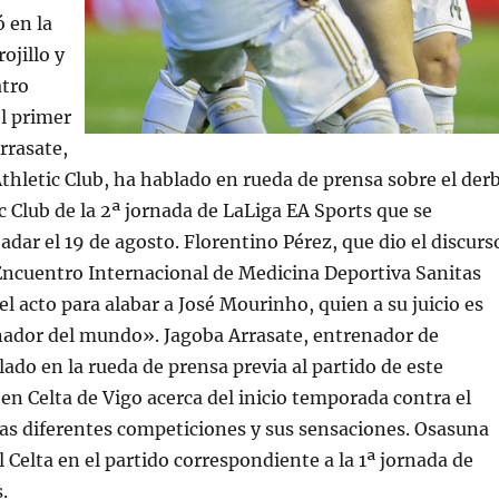
 en la
ojillo y
atro
l primer
rrasate,
thletic Club, ha hablado en rueda de prensa sobre el derb
ic Club de la 2ª jornada de LaLiga EA Sports que se
adar el 19 de agosto. Florentino Pérez, que dio el discurs
Encuentro Internacional de Medicina Deportiva Sanitas
el acto para alabar a José Mourinho, quien a su juicio es
nador del mundo». Jagoba Arrasate, entrenador de
ado en la rueda de prensa previa al partido de este
n Celta de Vigo acerca del inicio temporada contra el
las diferentes competiciones y sus sensaciones. Osasuna
 Celta en el partido correspondiente a la 1ª jornada de
.