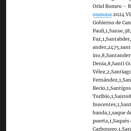
Oriol Romeu – R
osasuna
2024 Vik
Gobierno de Cant
Pauli,1,Sanse,3
Faz,1,Santabder
ander,2475,sant
ino,8,Santandert
Denia,8,Santi Gu
Vélez,2,Santiag
Fernández,1,San
Recio,1,Santigo
Toribio,1,Santoñ
Inocentes,1,San
banda,1,saque d
puerta,1,Saqués 
Carbonero,1,Sara