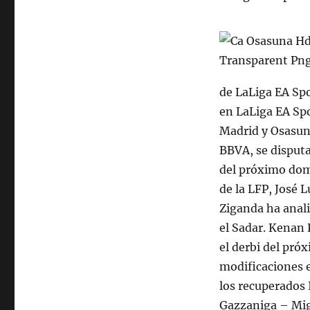
de LaLiga EA Spo
en LaLiga EA Spo
Madrid y Osasuna
BBVA, se disputa
del próximo dom
de la LFP, José 
Ziganda ha anal
el Sadar. Kenan 
el derbi del próx
modificaciones e
los recuperados
Gazzaniga – Mig