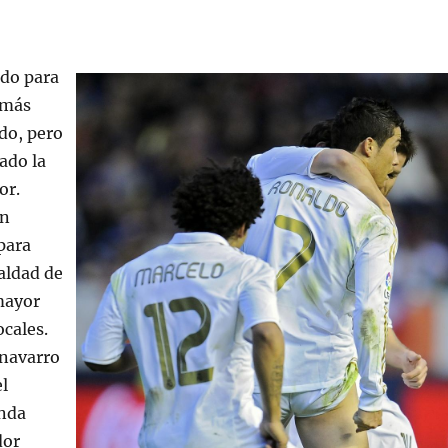
do para
a más
do, pero
ado la
or.
un
para
aldad de
mayor
ocales.
 navarro
l
nda
dor