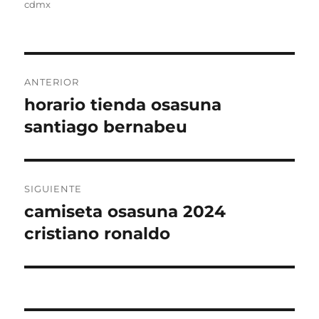
cdmx
Navegación
ANTERIOR
de
horario tienda osasuna
Entrada
anterior:
santiago bernabeu
entradas
SIGUIENTE
camiseta osasuna 2024
Entrada
siguiente:
cristiano ronaldo