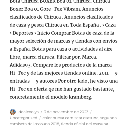
Bota Chiruca BOXER Boa 01. Chiruca. Chiruca
Boxer Boa 01 Gore-Tex Vibram. Anuncios
clasificados de Chiruca . Anuncios clasificados
de caza y pesca Chiruca en Toda España . › Caza
› Deportes › Inicio Comprar Botas de caza de la
mayor selección de marcas y tiendas con envíos
a España. Botas para caza o actividades al aire
libre, marca chiruca. Filtrar por. Marca.
Adidas93. Compare los productos de la marca
Hi-Tec y de las mejores tiendas online. 2011 – 9
entradas – 5 autores Por otro lado, he visto una
Hi-Tec en oferta qe me han gustado bastante,
concretamente el modelo kramberg.
Autor
Publicado
Categorías
dealcoolya
3 de noviembre de 2023
el
Etiquetas
Uncategorized
color nueva camiseta osasuna
,
segunda
camiseta del osasuna 2018
,
tienda oficial del osasuna