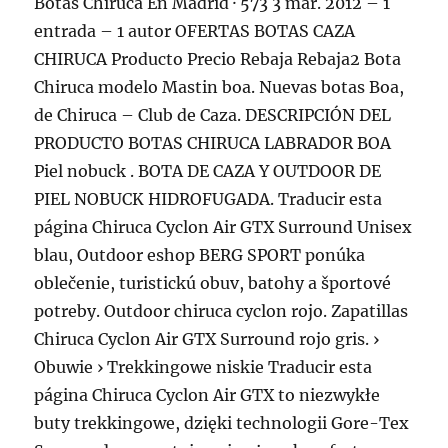
Botas Chiruca En Madrid · 573 3 mar. 2012 – 1
entrada – 1 autor OFERTAS BOTAS CAZA
CHIRUCA Producto Precio Rebaja Rebaja2 Bota
Chiruca modelo Mastin boa. Nuevas botas Boa,
de Chiruca – Club de Caza. DESCRIPCIÓN DEL
PRODUCTO BOTAS CHIRUCA LABRADOR BOA
Piel nobuck . BOTA DE CAZA Y OUTDOOR DE
PIEL NOBUCK HIDROFUGADA. Traducir esta
página Chiruca Cyclon Air GTX Surround Unisex
blau, Outdoor eshop BERG SPORT ponúka
oblečenie, turistickú obuv, batohy a športové
potreby. Outdoor chiruca cyclon rojo. Zapatillas
Chiruca Cyclon Air GTX Surround rojo gris. ›
Obuwie › Trekkingowe niskie Traducir esta
página Chiruca Cyclon Air GTX to niezwykłe
buty trekkingowe, dzięki technologii Gore-Tex